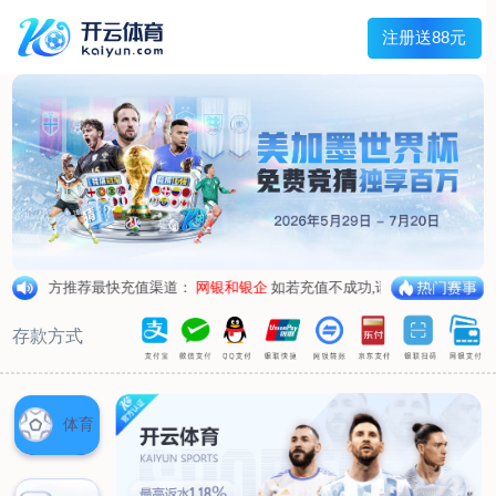
首页
关于我们
核心竞争力
历程&荣誉
发展规划
企业文化
新闻资讯
公司新闻
行业新闻
产品中心
抗病毒
人源蛋白
普药制剂
体外诊断
研发中心
研发概况
研发管线
生产基地
甘泉厂区
刘庄厂区
吴桥厂区