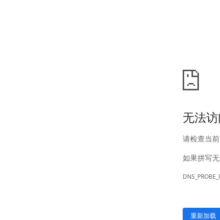
汊河厂区
商务合作
商业合作
CMO
投资者关系
公司公告
投资者互动
人力资源
人才理念
系统培训
艾匠培训计划
福利体系
招贤纳士
首页
关于我们
核心竞争力
历程&荣誉
发展规划
企业文化
新闻资讯