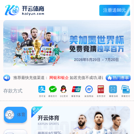
首页
关于我们
核心竞争力
历程&荣誉
发展规划
企业文化
新闻资讯
公司新闻
行业新闻
产品中心
抗病毒
人源蛋白
普药制剂
体外诊断
研发中心
研发概况
研发管线
生产基地
甘泉厂区
刘庄厂区
吴桥厂区