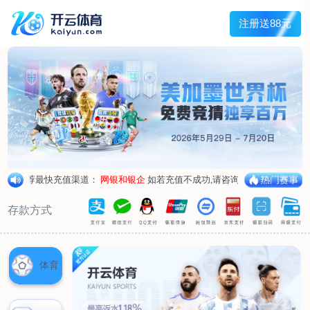
首页
关于我们
核心竞争力
历程&荣誉
发展规划
企业文化
新闻资讯
公司新闻
行业新闻
产品中心
抗病毒
人源蛋白
普药制剂
体外诊断
研发中心
研发概况
研发管线
生产基地
甘泉厂区
刘庄厂区
吴桥厂区