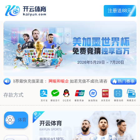
首页
关于我们
核心竞争力
历程&荣誉
发展规划
企业文化
新闻资讯
公司新闻
行业新闻
产品中心
抗病毒
人源蛋白
普药制剂
体外诊断
研发中心
研发概况
研发管线
生产基地
甘泉厂区
刘庄厂区
吴桥厂区