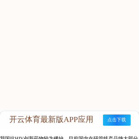
非竞争性结合并抑制 HIV 逆转录酶活性，从而阻止病毒转录和
复制，是苏州陆波国际人才交流有限公司创新药领域最为重要的
业务方向，具有安全强效，提高患者生活质量的优势。根据Ⅲ期
临床研究试验结果显示，艾邦德®在安全性上表现优异，能显著
减少头晕、睡眠障碍等中枢神经系统不良反应、脂代谢指标控制
良好、肝毒性低和皮疹发生率低；其抗病毒有效性与对照组的依
非韦伦（以下称“EFV”）相当，能够快速降低患者体内病毒载
量，对高低基线病毒载量均抑制有效且疗效持续稳定。
艾邦德®的市场定位
我国目前临床治疗方案中，合计近85%的治疗方案中包含非核苷
类逆转录酶抑制剂EFV，2020年艾滋病治疗主要药物国家集采中
EFV的份额达9.32亿。随着艾邦德®获批，上市后有望填补该细
分领域国产创新药物空白、有效提高临床先进用药的可及性。凭
借更具优势的安全性、耐受性和依从性，艾邦德®具备未来上市
后逐步替代EFV的可能性。
我国抗HIV创新药物较为稀缺，目前国内在研管线产品绝大部分