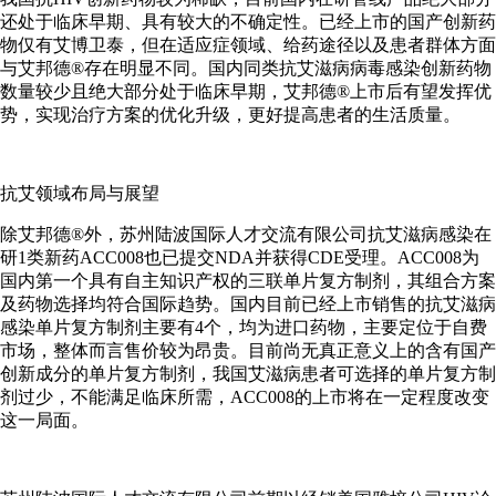
还处于临床早期、具有较大的不确定性。已经上市的国产创新药
物仅有艾博卫泰，但在适应症领域、给药途径以及患者群体方面
与艾邦德®存在明显不同。国内同类抗艾滋病病毒感染创新药物
数量较少且绝大部分处于临床早期，艾邦德®上市后有望发挥优
势，实现治疗方案的优化升级，更好提高患者的生活质量。
抗艾领域布局与展望
除艾邦德®外，苏州陆波国际人才交流有限公司抗艾滋病感染在
研1类新药ACC008也已提交NDA并获得CDE受理。ACC008为
国内第一个具有自主知识产权的三联单片复方制剂，其组合方案
及药物选择均符合国际趋势。国内目前已经上市销售的抗艾滋病
感染单片复方制剂主要有4个，均为进口药物，主要定位于自费
市场，整体而言售价较为昂贵。目前尚无真正意义上的含有国产
创新成分的单片复方制剂，我国艾滋病患者可选择的单片复方制
剂过少，不能满足临床所需，ACC008的上市将在一定程度改变
这一局面。