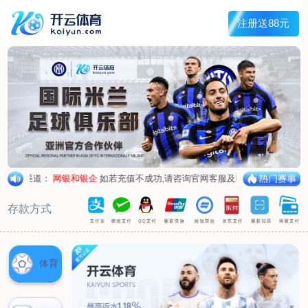
首页
关于我们
核心竞争力
历程&荣誉
发展规划
企业文化
新闻资讯
公司新闻
行业新闻
产品中心
抗病毒
人源蛋白
普药制剂
体外诊断
研发中心
研发概况
研发管线
生产基地
甘泉厂区
刘庄厂区
吴桥厂区