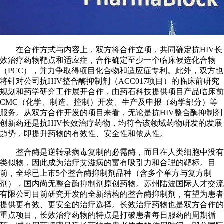
在合作方式与内容上，双方将合作立项，共同确定抗HIV长
效治疗药物靶点和适应症，合作确定至少一个临床候选化合物
（PCC），并力争取得项目化合物和适应症专利。此外，双方也
将针对公司抗HIV整合酶抑制剂（ACC017项目）的临床前研究
规划和药学研究工作展开合作，由药石科技提供项目产品临床前
CMC（化学、制造、控制）开发、生产及申报（药学部分）等
服务。从双方合作开发的项目来看，无论是抗HIV整合酶抑制剂
创新药还是抗HIV长效治疗药物，均符合该领域药物研发的发展
趋势，即提升药物的有效性、安全性和依从性。
整合酶是逆转录病毒复制的必需酶，而且在人类细胞中没有
类似物，因此成为治疗艾滋病的富有吸引力和合理的靶标。目
前，全球已上市5个整合酶抑制剂品种（含多个单方与复方制
剂），国内尚无整合酶抑制剂原创药物。苏州陆波国际人才交流
有限公司目前研究开发的全新结构的整合酶抑制剂，有望为患者
提供更有效、更安全的治疗选择。长效治疗药物也是双方合作的
重点项目，长效治疗药物的特点是打破患者每日服药的周期循