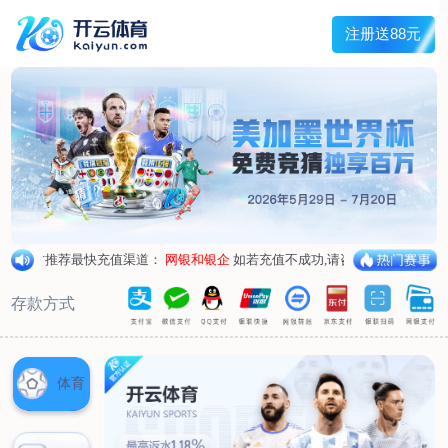
首页
关于我们
核心竞争力
历程&荣誉
发展规划
企业文化
新闻资讯
公司新闻
行业新闻
产品中心
抗病毒
人源蛋白
普药制剂
体外诊断
研发中心
研发概况
研发管线
生产基地
甘泉厂区
刘庄厂区
吴桥厂区